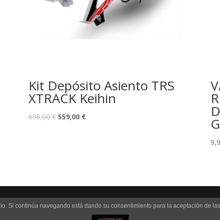
Kit Depósito Asiento TRS
V
XTRACK Keihin
R
D
698,00
€
559,00
€
G
9,
uario. Si continúa navegando está dando su consentimiento para la aceptación de l