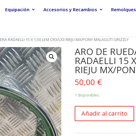
Equipación
Accesorios y Recambios
Remolques
RA RADAELLI 15 X 1,50 LEM CR3/LX3 RIEJU MX/PONY MALAGUTI GRIZZLY
ARO DE RUED
RADAELLI 15 X
RIEJU MX/PON
50,00
€
1 disponibles
ARO
Añadir al carrito
DE
RUEDA
DELANTERA