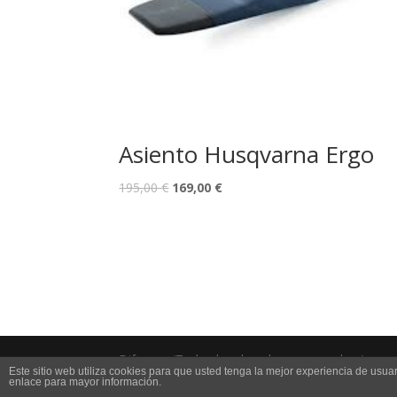
Asiento Husqvarna Ergo
195,00
€
169,00
€
Difrenos (Todos los derechos reservados )
Este sitio web utiliza cookies para que usted tenga la mejor experiencia de us
enlace para mayor información.