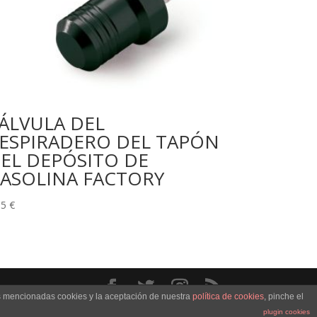
ÁLVULA DEL
ESPIRADERO DEL TAPÓN
EL DEPÓSITO DE
ASOLINA FACTORY
95
€
as mencionadas cookies y la aceptación de nuestra
política de cookies
, pinche el
plugin cookies