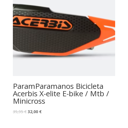
ParamParamanos Bicicleta
Acerbis X-elite E-bike / Mtb /
Minicross
39,95
€
32,00
€