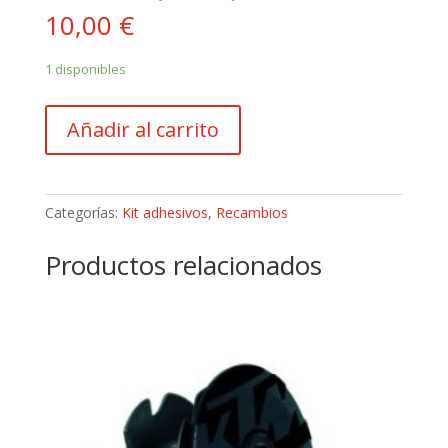
10,00
€
1 disponibles
ADHESIVO
Añadir al carrito
GUARDABARROS
DELANTERO
SCORPA
SR
Categorías:
Kit adhesivos
,
Recambios
280
´11
Productos relacionados
(2791)
cantidad