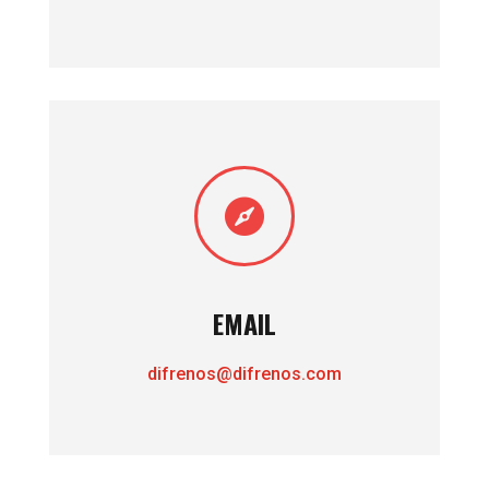

EMAIL
difrenos@difrenos.com