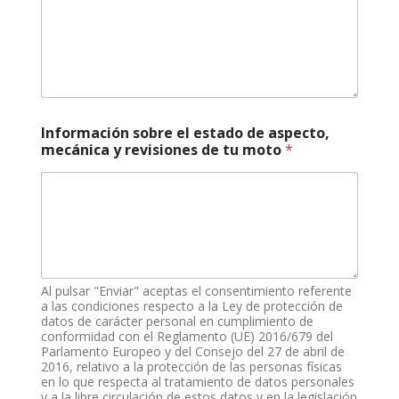
a
s
,
d
e
s
o
b
Información sobre el estado de aspecto,
r
mecánica y revisiones de tu moto
*
e
Al pulsar "Enviar" aceptas el consentimiento referente
a las condiciones respecto a la Ley de protección de
datos de carácter personal en cumplimiento de
conformidad con el Reglamento (UE) 2016/679 del
Parlamento Europeo y del Consejo del 27 de abril de
2016, relativo a la protección de las personas físicas
en lo que respecta al tratamiento de datos personales
y a la libre circulación de estos datos y en la legislación