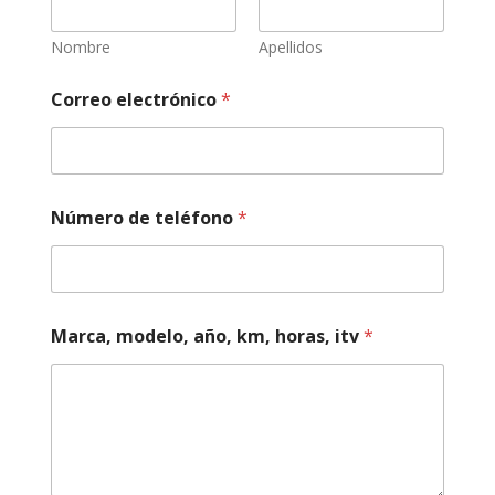
Nombre
Apellidos
Correo electrónico
*
Número de teléfono
*
m
Marca, modelo, año, km, horas, itv
*
o
t
o
h
o
r
a
s