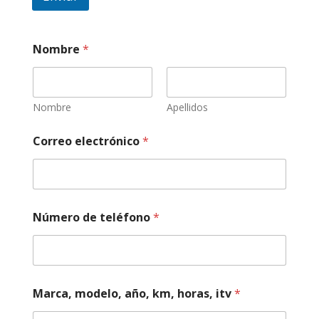
Nombre
*
Nombre
Apellidos
Correo electrónico
*
Número de teléfono
*
h
Marca, modelo, año, km, horas, itv
*
o
r