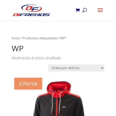
Inicio
/ Productos etiquetados “WP”
WP
Mostrando el único resultado
¡Oferta!