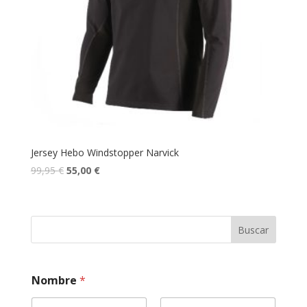
Jersey Hebo Windstopper Narvick
99,95
€
55,00
€
Buscar
e
Nombre
*
s
t