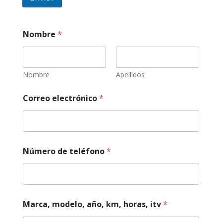
Nombre
*
Nombre
Apellidos
N
Correo electrónico
*
o
m
b
r
e
k
Número de teléfono
*
m
,
*
Marca, modelo, año, km, horas, itv
*