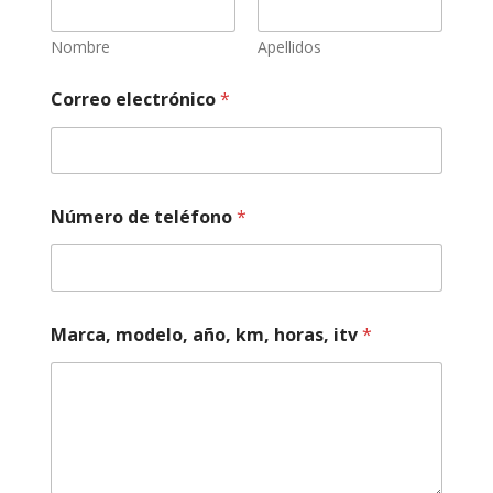
a
d
o
Nombre
Apellidos
i
t
Correo electrónico
*
v
m
e
c
á
n
Número de teléfono
*
i
c
a
Marca, modelo, año, km, horas, itv
*