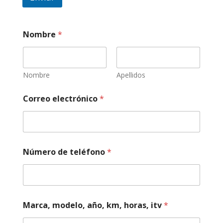
Nombre
*
Nombre
Apellidos
r
Correo electrónico
*
e
v
i
s
i
o
Número de teléfono
*
n
e
s
y
y
Marca, modelo, año, km, horas, itv
*