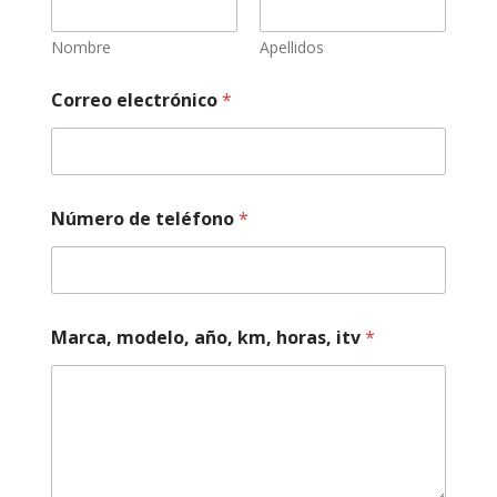
Nombre
Apellidos
Correo electrónico
*
d
Número de teléfono
*
e
m
e
c
á
n
Marca, modelo, año, km, horas, itv
*
i
c
a
d
e