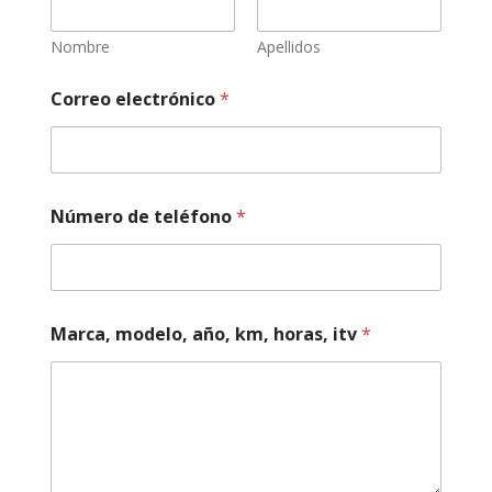
Nombre
Apellidos
Correo electrónico
*
Número de teléfono
*
*
Marca, modelo, año, km, horas, itv
*
*
k
m
,