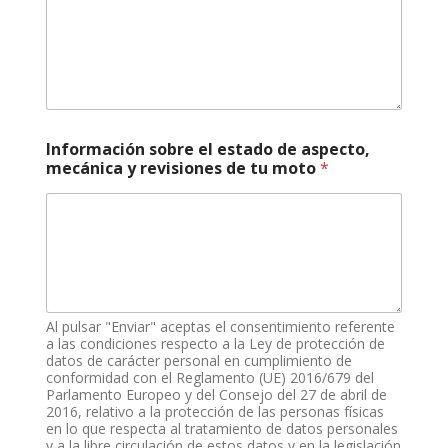
o
r
a
s
,
Información sobre el estado de aspecto,
mecánica y revisiones de tu moto
*
Al pulsar "Enviar" aceptas el consentimiento referente
a las condiciones respecto a la Ley de protección de
datos de carácter personal en cumplimiento de
conformidad con el Reglamento (UE) 2016/679 del
Parlamento Europeo y del Consejo del 27 de abril de
2016, relativo a la protección de las personas físicas
en lo que respecta al tratamiento de datos personales
y a la libre circulación de estos datos y en la legislación