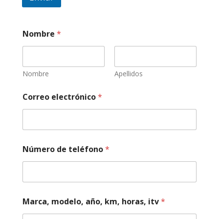
Nombre
*
Nombre
Apellidos
N
Correo electrónico
*
o
m
b
r
e
m
Número de teléfono
*
o
d
e
l
o
,
Marca, modelo, año, km, horas, itv
*
h