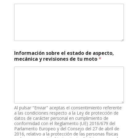
m
e
r
o
s
o
b
r
e
Información sobre el estado de aspecto,
e
mecánica y revisiones de tu moto
*
s
t
a
d
o
Al pulsar "Enviar" aceptas el consentimiento referente
a las condiciones respecto a la Ley de protección de
datos de carácter personal en cumplimiento de
conformidad con el Reglamento (UE) 2016/679 del
Parlamento Europeo y del Consejo del 27 de abril de
2016, relativo a la protección de las personas físicas