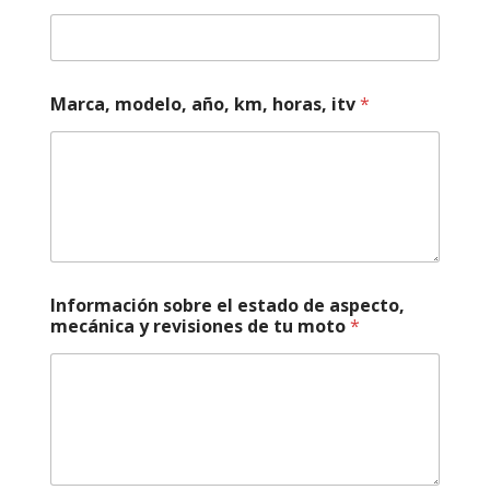
Marca, modelo, año, km, horas, itv
*
k
Información sobre el estado de aspecto,
m
mecánica y revisiones de tu moto
*
,
N
ú
m
e
r
o
e