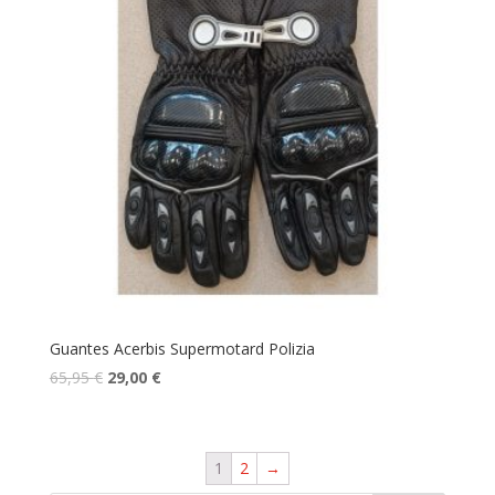
Guantes Acerbis Supermotard Polizia
65,95
€
29,00
€
1
2
→