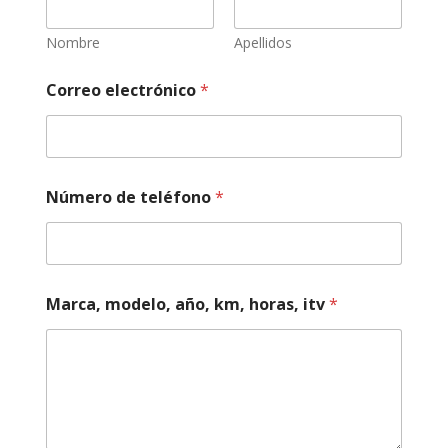
e
r
o
Nombre
Apellidos
*
*
Correo electrónico
*
Número de teléfono
*
Marca, modelo, año, km, horas, itv
*