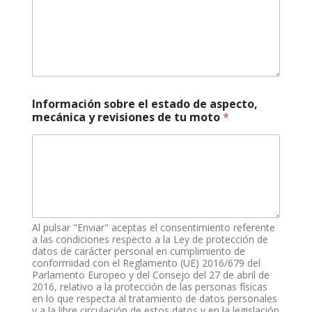
*
Información sobre el estado de aspecto,
h
mecánica y revisiones de tu moto
*
o
r
a
s
,
d
e
Al pulsar "Enviar" aceptas el consentimiento referente
a las condiciones respecto a la Ley de protección de
datos de carácter personal en cumplimiento de
conformidad con el Reglamento (UE) 2016/679 del
Parlamento Europeo y del Consejo del 27 de abril de
2016, relativo a la protección de las personas físicas
en lo que respecta al tratamiento de datos personales
y a la libre circulación de estos datos y en la legislación