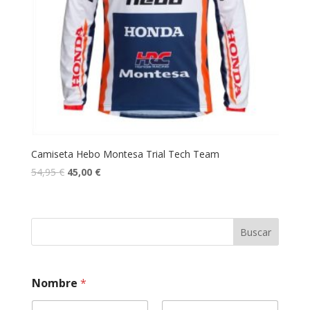
Camiseta Hebo Montesa Trial Tech Team
54,95
€
45,00
€
Buscar
N
Nombre
*
ú
m