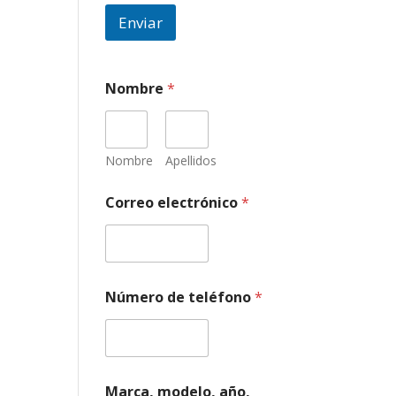
Enviar
Nombre
*
Nombre
Apellidos
Correo electrónico
*
t
Número de teléfono
*
u
*
t
e
l
é
Marca, modelo, año,