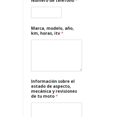
Número de teléfono
*
t
Marca, modelo, año,
e
km, horas, itv
*
l
é
f
o
n
o
m
o
t
o
Información sobre el
i
estado de aspecto,
t
mecánica y revisiones
v
de tu moto
*