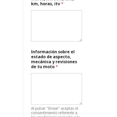
f
km, horas, itv
*
o
n
o
Información sobre el
estado de aspecto,
mecánica y revisiones
de tu moto
*
Al pulsar "Enviar" aceptas el
consentimiento referente a