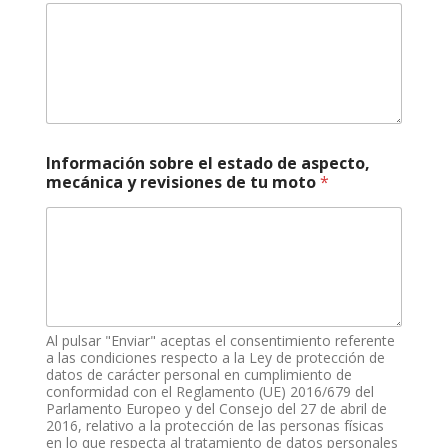
d
e
l
o
,
h
o
r
a
Información sobre el estado de aspecto,
s
mecánica y revisiones de tu moto
*
,
e
l
e
c
t
r
ó
Al pulsar "Enviar" aceptas el consentimiento referente
n
a las condiciones respecto a la Ley de protección de
i
datos de carácter personal en cumplimiento de
c
conformidad con el Reglamento (UE) 2016/679 del
o
Parlamento Europeo y del Consejo del 27 de abril de
2016, relativo a la protección de las personas físicas
en lo que respecta al tratamiento de datos personales