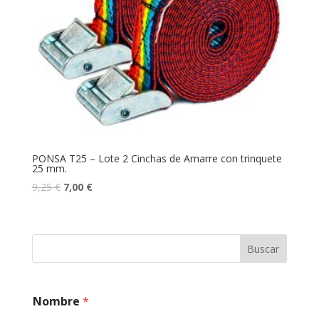
PONSA T25 – Lote 2 Cinchas de Amarre con trinquete
25 mm.
9,25
€
7,00
€
Buscar
a
Nombre
*
ñ
o