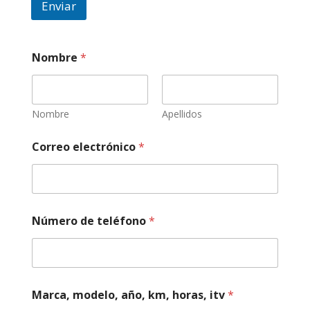
Enviar
Nombre
*
Nombre
Apellidos
Correo electrónico
*
Número de teléfono
*
m
Marca, modelo, año, km, horas, itv
*
o