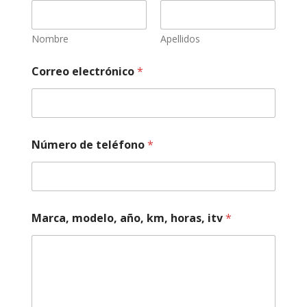
,
d
e
Nombre
Apellidos
e
s
Correo electrónico
*
t
a
d
o
Número de teléfono
*
Marca, modelo, año, km, horas, itv
*