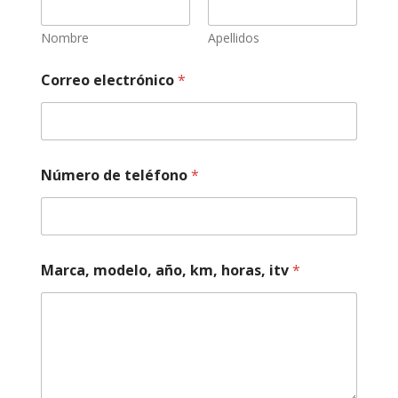
Nombre
Apellidos
Correo electrónico
*
e
Número de teléfono
*
l
N
o
m
b
r
Marca, modelo, año, km, horas, itv
*
e
*