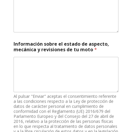
b
r
e
i
t
v
Información sobre el estado de aspecto,
mecánica y revisiones de tu moto
*
Al pulsar "Enviar" aceptas el consentimiento referente
a las condiciones respecto a la Ley de protección de
datos de carácter personal en cumplimiento de
conformidad con el Reglamento (UE) 2016/679 del
Parlamento Europeo y del Consejo del 27 de abril de
2016, relativo a la protección de las personas físicas
en lo que respecta al tratamiento de datos personales
y a la libre circulación de estos datos y en la legislación