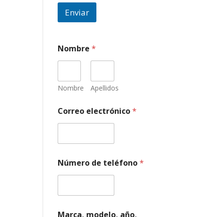
Enviar
Nombre
*
Nombre
Apellidos
Correo electrónico
*
I
Número de teléfono
*
n
f
o
r
m
a
Marca, modelo, año,