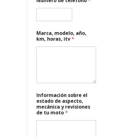
Número de teléfono
*
,
m
e
c
á
n
Marca, modelo, año,
i
km, horas, itv
*
c
a
Información sobre el
estado de aspecto,
mecánica y revisiones
de tu moto
*