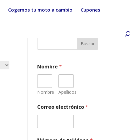
Cogemos tu moto a cambio
Cupones
Buscar
Nombre
*
Nombre
Apellidos
*
Correo electrónico
*
m
o
d
e
l
o