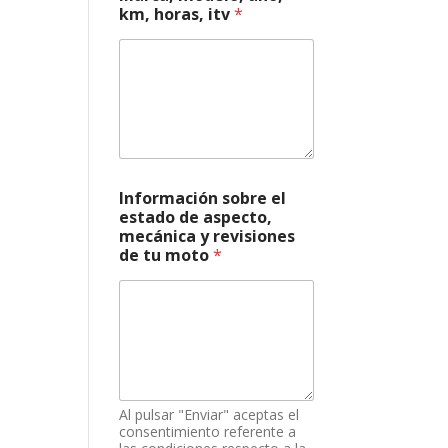
c
km, horas, itv
*
i
ó
n
r
e
v
i
s
i
o
Información sobre el
n
estado de aspecto,
e
mecánica y revisiones
s
de tu moto
*
*
Al pulsar "Enviar" aceptas el
consentimiento referente a