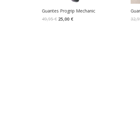
Guantes Progrip Mechanic
Guan
49,95
€
25,00
€
32,