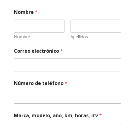
Nombre
*
Nombre
Apellidos
Correo electrónico
*
C
Número de teléfono
*
o
r
r
e
o
*
Marca, modelo, año, km, horas, itv
*
a
s
p