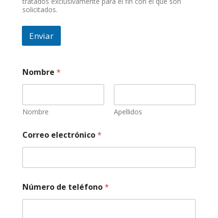
tratados exclusivamente para el fin con el que son
solicitados.
Enviar
d
Nombre
*
e
r
e
v
i
Nombre
Apellidos
s
i
Correo electrónico
*
o
n
e
s
M
a
Número de teléfono
*
r
c
a