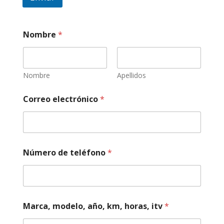
N
Nombre
*
o
m
b
r
e
Nombre
Apellidos
a
ñ
Correo electrónico
*
o
,
*
Número de teléfono
*
Marca, modelo, año, km, horas, itv
*