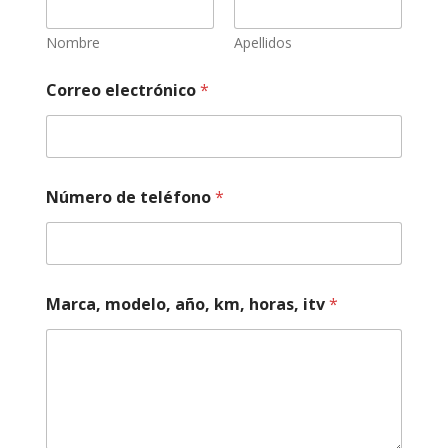
Nombre
Apellidos
Correo electrónico
*
Número de teléfono
*
d
Marca, modelo, año, km, horas, itv
*
e
m
o
t
o
s
o
b