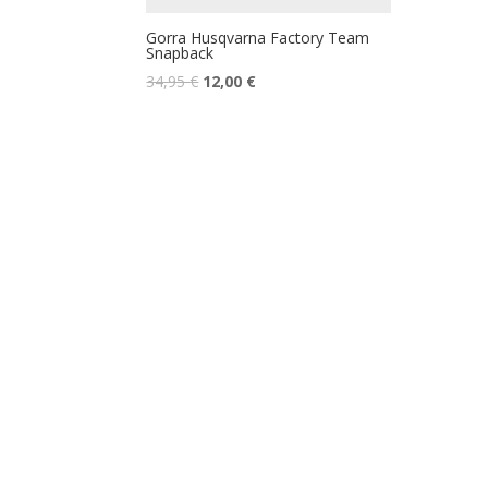
Gorra Husqvarna Factory Team
Snapback
34,95
€
12,00
€