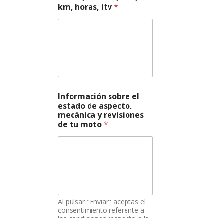
km, horas, itv
*
m
e
r
o
s
o
b
r
e
i
Información sobre el
t
estado de aspecto,
v
mecánica y revisiones
de tu moto
*
Al pulsar "Enviar" aceptas el
consentimiento referente a