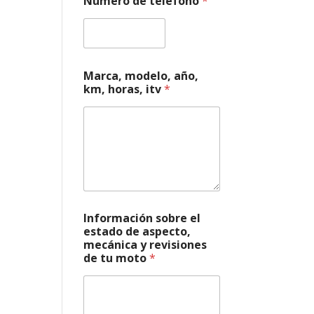
Número de teléfono
*
o
r
r
e
o
d
Marca, modelo, año,
e
km, horas, itv
*
*
Información sobre el
estado de aspecto,
mecánica y revisiones
de tu moto
*