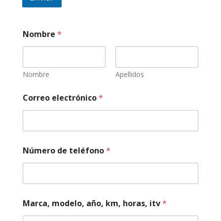
Nombre
*
Nombre
Apellidos
Correo electrónico
*
m
Número de teléfono
*
o
t
o
t
e
l
Marca, modelo, año, km, horas, itv
*
é
f