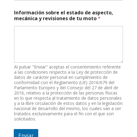
c
o
Información sobre el estado de aspecto,
m
mecánica y revisiones de tu moto
*
o
t
o
C
o
r
r
e
Al pulsar "Enviar" aceptas el consentimiento referente
o
a las condiciones respecto a la Ley de protección de
datos de carácter personal en cumplimiento de
conformidad con el Reglamento (UE) 2016/679 del
Parlamento Europeo y del Consejo del 27 de abril de
2016, relativo a la protección de las personas físicas
en lo que respecta al tratamiento de datos personales
y a la libre circulación de estos datos y en la legislación
nacional de desarrollo del mismo, los cuales van a ser
tratados exclusivamente para el fin con el que son
solicitados.
Enviar