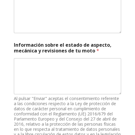
o
n
o
e
s
t
a
d
Información sobre el estado de aspecto,
o
mecánica y revisiones de tu moto
*
Al pulsar "Enviar" aceptas el consentimiento referente
a las condiciones respecto a la Ley de protección de
datos de carácter personal en cumplimiento de
conformidad con el Reglamento (UE) 2016/679 del
Parlamento Europeo y del Consejo del 27 de abril de
2016, relativo a la protección de las personas físicas
en lo que respecta al tratamiento de datos personales
y a la libre circulación de estos datos y en la legislación