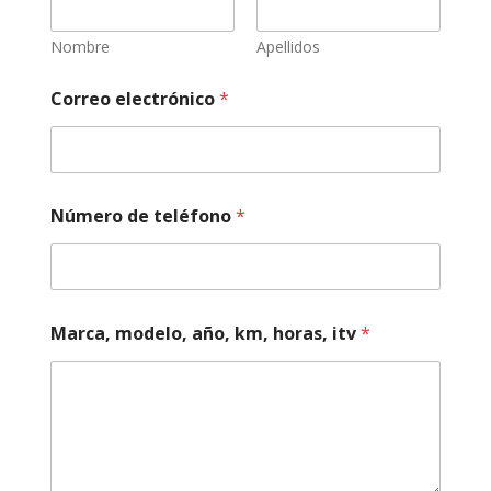
Nombre
Apellidos
Correo electrónico
*
Número de teléfono
*
e
Marca, modelo, año, km, horas, itv
*
l
e
c
t
r
ó
n
i