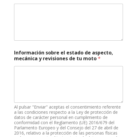
r
Información sobre el estado de aspecto,
e
mecánica y revisiones de tu moto
*
v
i
s
i
o
n
e
s
y
Al pulsar "Enviar" aceptas el consentimiento referente
N
a las condiciones respecto a la Ley de protección de
ú
datos de carácter personal en cumplimiento de
conformidad con el Reglamento (UE) 2016/679 del
m
Parlamento Europeo y del Consejo del 27 de abril de
e
2016, relativo a la protección de las personas físicas
r