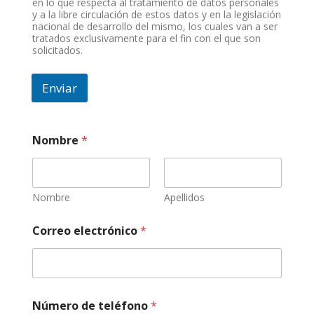
en lo que respecta al tratamiento de datos personales
o
y a la libre circulación de estos datos y en la legislación
nacional de desarrollo del mismo, los cuales van a ser
tratados exclusivamente para el fin con el que son
solicitados.
Enviar
Nombre
*
Nombre
Apellidos
N
Correo electrónico
*
o
m
b
r
e
k
Número de teléfono
*
m