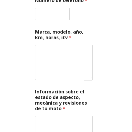
Número de teléfono
*
Marca, modelo, año,
km, horas, itv
*
i
Información sobre el
t
estado de aspecto,
v
mecánica y revisiones
a
de tu moto
*
s
p
e
c