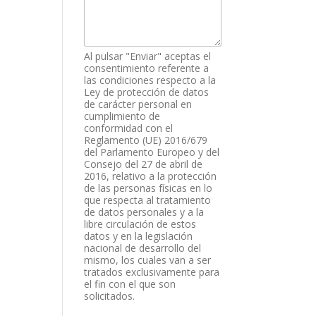
t
o
,
C
o
Al pulsar "Enviar" aceptas el
r
consentimiento referente a
r
las condiciones respecto a la
Ley de protección de datos
e
de carácter personal en
o
cumplimiento de
conformidad con el
Reglamento (UE) 2016/679
del Parlamento Europeo y del
Consejo del 27 de abril de
2016, relativo a la protección
de las personas físicas en lo
que respecta al tratamiento
de datos personales y a la
libre circulación de estos
datos y en la legislación
nacional de desarrollo del
mismo, los cuales van a ser
tratados exclusivamente para
el fin con el que son
solicitados.