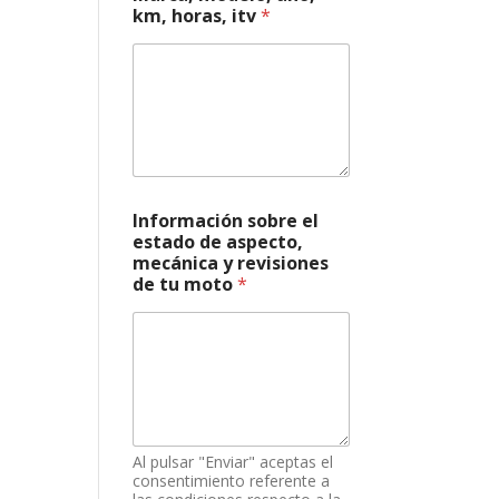
km, horas, itv
*
d
Información sobre el
e
estado de aspecto,
e
mecánica y revisiones
s
de tu moto
*
t
a
d
o
a
s
p
e
c
Al pulsar "Enviar" aceptas el
t
consentimiento referente a