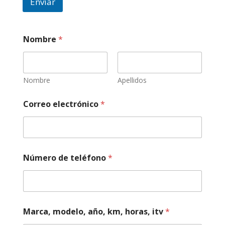
Enviar
Nombre
*
Nombre
Apellidos
Correo electrónico
*
Número de teléfono
*
d
Marca, modelo, año, km, horas, itv
*
e
N