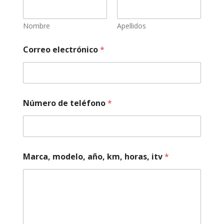
o
r
m
Nombre
Apellidos
a
c
Correo electrónico
*
i
ó
n
t
e
l
Número de teléfono
*
é
f
o
n
o
Marca, modelo, año, km, horas, itv
*
t
u