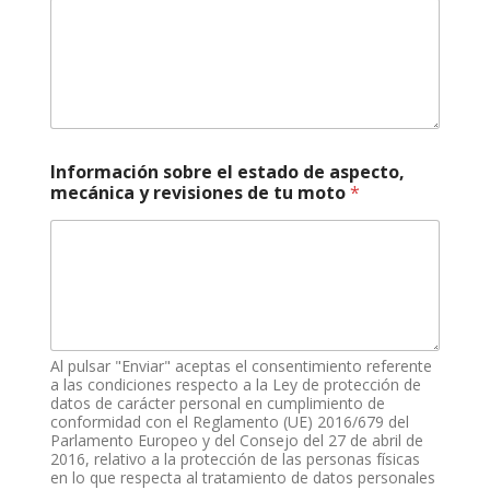
ú
m
e
r
o
h
o
r
Información sobre el estado de aspecto,
a
mecánica y revisiones de tu moto
*
s
,
Al pulsar "Enviar" aceptas el consentimiento referente
a las condiciones respecto a la Ley de protección de
datos de carácter personal en cumplimiento de
conformidad con el Reglamento (UE) 2016/679 del
Parlamento Europeo y del Consejo del 27 de abril de
2016, relativo a la protección de las personas físicas
en lo que respecta al tratamiento de datos personales