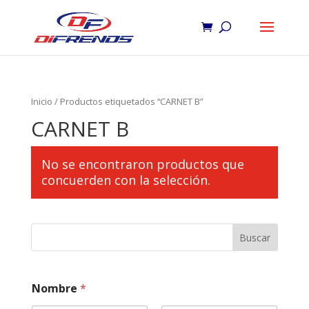
Inicio
/ Productos etiquetados “CARNET B”
CARNET B
No se encontraron productos que
concuerden con la selección.
Buscar
I
Nombre
*
n
f