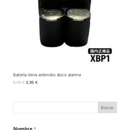
Batería Xena antirrobo disco alarma
5,95
€
3,95
€
Buscar
s
Nombre
*