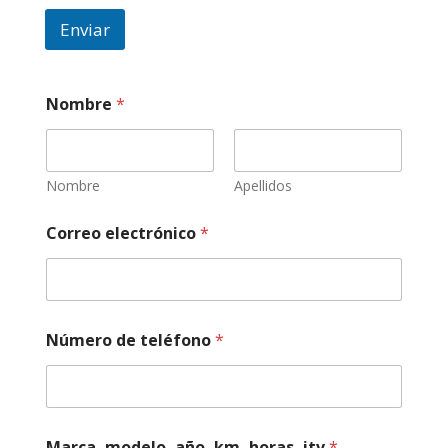
Enviar
Nombre
*
Nombre
Apellidos
Correo electrónico
*
Número de teléfono
*
y
Marca, modelo, año, km, horas, itv
*