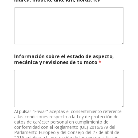
N
o
m
b
r
e
k
m
,
Información sobre el estado de aspecto,
mecánica y revisiones de tu moto
*
Al pulsar "Enviar" aceptas el consentimiento referente
a las condiciones respecto a la Ley de protección de
datos de carácter personal en cumplimiento de
conformidad con el Reglamento (UE) 2016/679 del
Parlamento Europeo y del Consejo del 27 de abril de
2016, relativo a la protección de las personas físicas