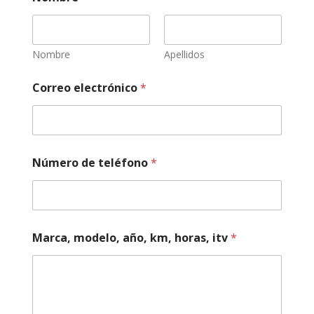
o
b
r
e
i
Nombre
Apellidos
t
v
Correo electrónico
*
M
a
r
c
a
,
Número de teléfono
*
Marca, modelo, año, km, horas, itv
*