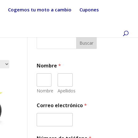
Cogemos tu moto a cambio
Cupones
Buscar
C
Nombre
*
o
r
r
e
o
Nombre
Apellidos
M
a
Correo electrónico
*
r
c
a
,
i
t