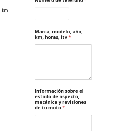
Número de teléfono
*
v
1 km
Marca, modelo, año,
km, horas, itv
*
Información sobre el
estado de aspecto,
mecánica y revisiones
de tu moto
*