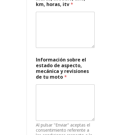
km, horas, itv
*
a
s
p
e
c
t
o
,
*
Información sobre el
estado de aspecto,
mecánica y revisiones
de tu moto
*
Al pulsar "Enviar" aceptas el
consentimiento referente a