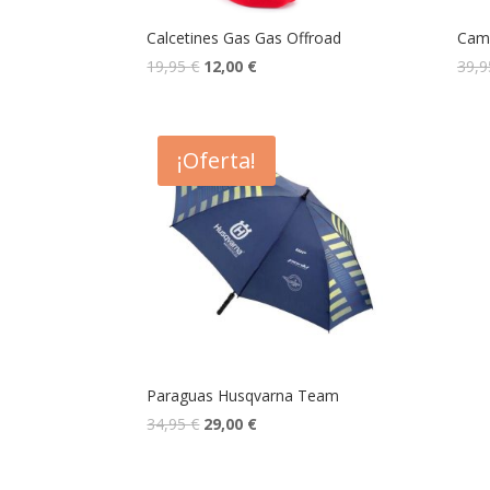
Calcetines Gas Gas Offroad
Cami
19,95
€
12,00
€
39,
¡Oferta!
Paraguas Husqvarna Team
34,95
€
29,00
€