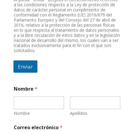
a las condiciones respecto a la Ley de protección de
datos de carácter personal en cumplimiento de
conformidad con el Reglamento (UE) 2016/679 del
Parlamento Europeo y del Consejo del 27 de abril de
2016, relativo a la protección de las personas físicas
en lo que respecta al tratamiento de datos personales
y a la libre circulación de estos datos y en la legislación
nacional de desarrollo del mismo, los cuales van a ser
tratados exclusivamente para el fin con el que son
solicitados.
Enviar
*
Nombre
*
a
s
p
e
c
Nombre
Apellidos
t
o
Correo electrónico
*
,