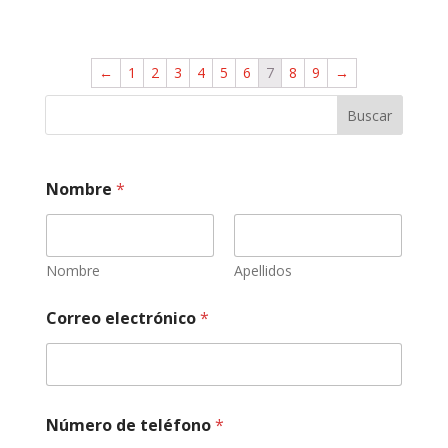
←
1
2
3
4
5
6
7
8
9
→
Buscar
Nombre
*
Nombre
Apellidos
r
Correo electrónico
*
e
v
i
s
i
o
Número de teléfono
*
n