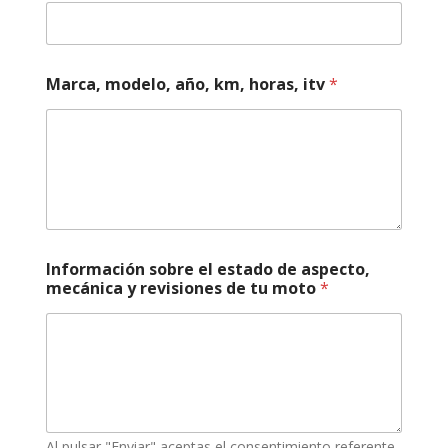
e
s
*
m
e
Marca, modelo, año, km, horas, itv
*
c
á
n
i
c
a
Información sobre el estado de aspecto,
mecánica y revisiones de tu moto
*
Al pulsar "Enviar" aceptas el consentimiento referente