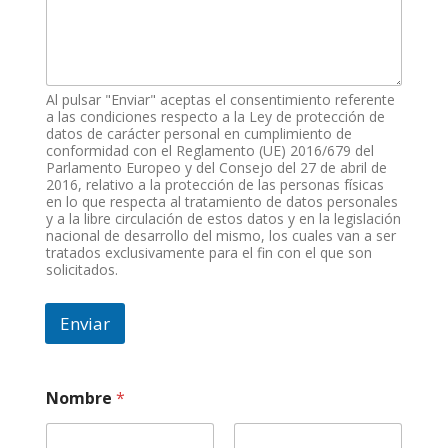
e
i
t
v
r
e
Al pulsar "Enviar" aceptas el consentimiento referente
v
a las condiciones respecto a la Ley de protección de
i
datos de carácter personal en cumplimiento de
conformidad con el Reglamento (UE) 2016/679 del
s
Parlamento Europeo y del Consejo del 27 de abril de
i
2016, relativo a la protección de las personas físicas
o
en lo que respecta al tratamiento de datos personales
n
y a la libre circulación de estos datos y en la legislación
e
nacional de desarrollo del mismo, los cuales van a ser
s
tratados exclusivamente para el fin con el que son
solicitados.
Enviar
*
Nombre
*
k
m
,