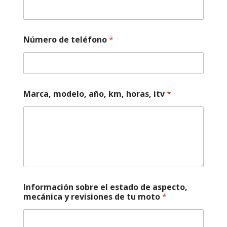
Número de teléfono
*
Marca, modelo, año, km, horas, itv
*
N
Información sobre el estado de aspecto,
o
mecánica y revisiones de tu moto
*
m
b
r