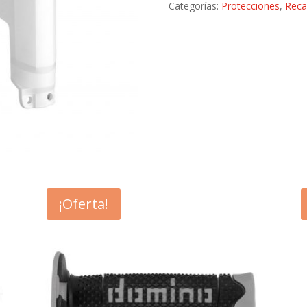
POLISPORT
Categorías:
Protecciones
,
Reca
8399300002
cantidad
¡Oferta!