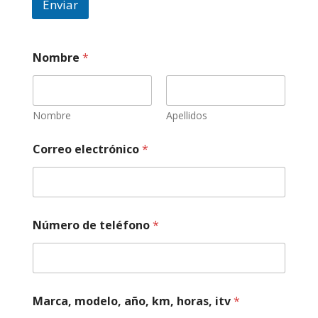
Enviar
Nombre
*
Nombre
Apellidos
*
Correo electrónico
*
N
o
m
b
r
e
Número de teléfono
*
t
u
Marca, modelo, año, km, horas, itv
*