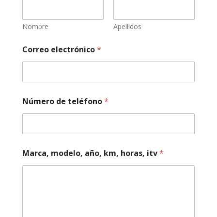
Nombre
Apellidos
e
Correo electrónico
*
s
t
a
d
o
h
Número de teléfono
*
o
r
a
s
,
N
Marca, modelo, año, km, horas, itv
*
o
m
b
r
e