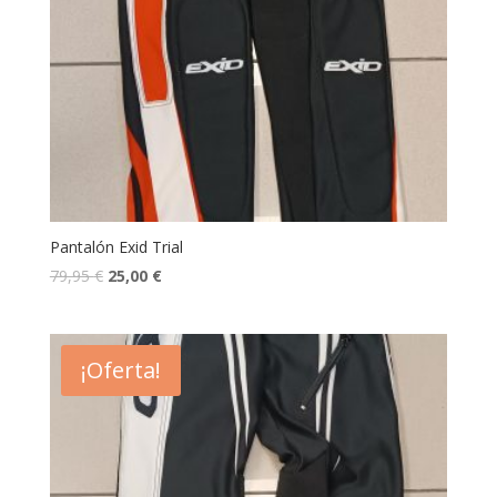
Pantalón Exid Trial
79,95
€
25,00
€
¡Oferta!