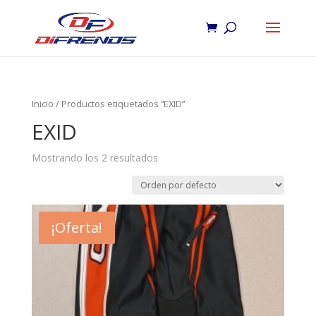
Inicio
/ Productos etiquetados “EXID”
EXID
Mostrando los 2 resultados
¡Oferta!